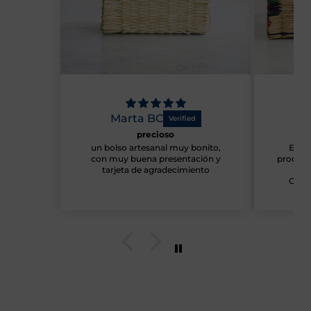
Marta BC
Ma
precioso
un bolso artesanal muy bonito,
Estou
con muy buena presentación y
produto
tarjeta de agradecimiento
de 
Obrig
mensag