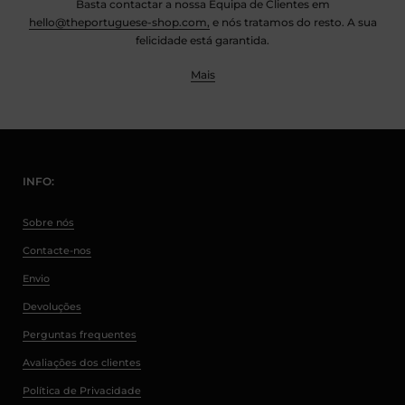
Basta contactar a nossa Equipa de Clientes em
hello@theportuguese-shop.com,
e nós tratamos do resto. A sua
felicidade está garantida.
Mais
INFO:
Sobre nós
Contacte-nos
Envio
Devoluções
Perguntas frequentes
Avaliações dos clientes
Política de Privacidade