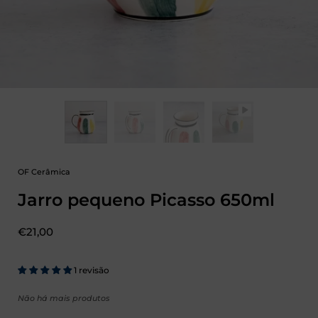
OF Cerâmica
Jarro pequeno Picasso 650ml
Preço:
€21,00
1 revisão
Não há mais produtos