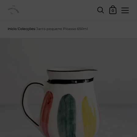
Carrinho de c
0
Saltar para o conteúdo
Início
/
Colecções
/
Jarro pequeno Picasso 650ml