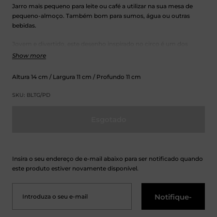
Jarro mais pequeno para leite ou café a utilizar na sua mesa de
pequeno-almoço. Também bom para sumos, água ou outras
bebidas.
Jovem e divertido, este desenho inspirado no circo é um dos
nossos mais simples. As cores amarelo, rosa e verde combinam
Show more
bem com quase todas as cozinhas e funcionam lindamente como
louça de mesa ao ar livre para uma refeição descontraída. Devido
Altura
14
cm
/ Largura
11
cm
/ Profundo
11
cm
ao seu design simples, ele rega um conjunto de pratos brancos
que já pode possuir, refrescando a sua mesa com um pingo de
SKU: BLTG/PD
cor.
Esgotado
Fabricado com materiais resistentes, pode ir ao micro-ondas.
Lave-a suavemente à mão ou coloque-a na máquina de lavar
louça e deixe-a fazer todo o trabalho difícil por si.
Insira o seu endereço de e-mail abaixo para ser notificado quando
este produto estiver novamente disponível.
Notifique-