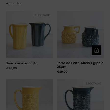
4 produtos
ESGOTADO
Jarro de Leite Alívio Egípcio
Jarro canelado 1,4L
250ml
Preço:
€49,00
Preço:
€29,00
ESGOTADO