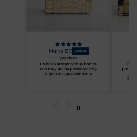
Marta BC
Ma
precioso
un bolso artesanal muy bonito,
Estou
con muy buena presentación y
produto
tarjeta de agradecimiento
de 
Obrig
mensag