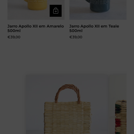
Jarro Apollo XII em Amarelo
Jarro Apollo XII em Teale
500ml
500ml
Preço:
€39,00
Preço:
€39,00