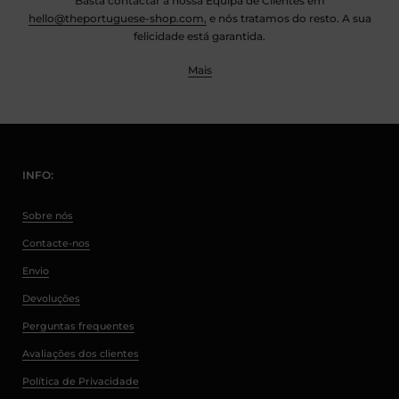
Basta contactar a nossa Equipa de Clientes em
hello@theportuguese-shop.com,
e nós tratamos do resto. A sua
felicidade está garantida.
Mais
INFO:
Sobre nós
Contacte-nos
Envio
Devoluções
Perguntas frequentes
Avaliações dos clientes
Política de Privacidade