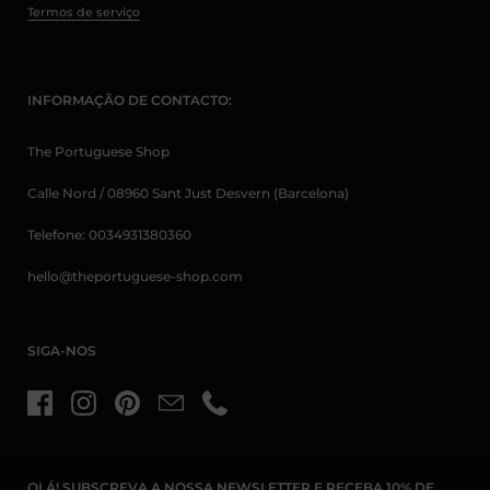
Termos de serviço
INFORMAÇÃO DE CONTACTO:
The Portuguese Shop
Calle Nord / 08960 Sant Just Desvern (Barcelona)
Telefone: 0034931380360
hello@theportuguese-shop.com
SIGA-NOS
Facebook
Instagram
Pinterest
Email
Telefone
OLÁ! SUBSCREVA A NOSSA NEWSLETTER E RECEBA 10% DE