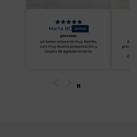
Marta BC
Ma
precioso
un bolso artesanal muy bonito,
Estou
con muy buena presentación y
produto
tarjeta de agradecimiento
de 
Obrig
mensag