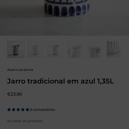
Aveiro ceramics
Jarro tradicional em azul 1,35L
Preço:
€23,90
5 comentários
Só resta um produto!