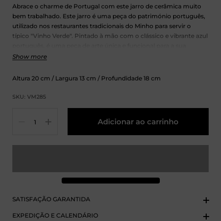
Abrace o charme de Portugal com este jarro de cerâmica muito
bem trabalhado. Este jarro é uma peça do património português,
utilizado nos restaurantes tradicionais do Minho para servir o
típico "Vinho Verde". Pintado à mão com o clássico e vibrante azul
português, é uma peça de arte única e funcional para a sua
mesa.
Perfeito para servir o seu vinho favorito, água ou sumo.
Show more
Altura
20
cm
/ Largura
13
cm
/ Profundidade
18
cm
SKU: VM285
Quantidade
Adicionar ao carrinho
SATISFAÇÃO GARANTIDA
EXPEDIÇÃO E CALENDÁRIO